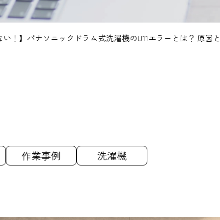
ない！】パナソニックドラム式洗濯機のU11エラーとは？ 原因
作業事例
洗濯機