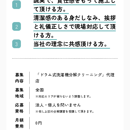
誠実で、責任感をもって施工し
1
て頂ける方。
清潔感のある身だしなみ、挨拶
と礼儀正しさで現場対応して頂
2
ける方。
当社の理念に共感頂ける方。
3
募集
「ドラム式洗濯機分解クリーニング」代理
内容
店
募集
全国
地域
※対応エリアが被らないよう調整します。
応募
法人・個人を問いません
資格
※但し上記の分解講習を受講して頂きます。
月額
0円
費用